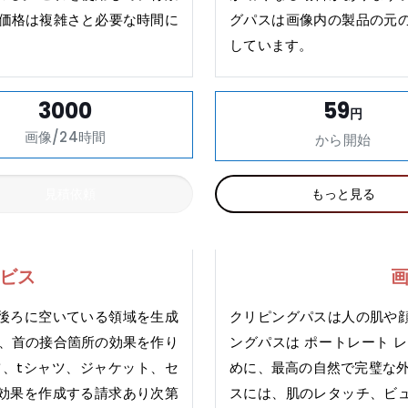
 価格は複雑さと必要な時間に
グパスは画像内の製品の元
しています。
3000
59
円
画像/24時間
から開始
見積依頼
もっと見る
ビス
後ろに空いている領域を生成
クリピングパスは人の肌や
し、首の接合箇所の効果を作り
ングパスは ポートレート 
ツ、tシャツ、ジャケット、セ
めに、最高の自然で完璧な外
効果を作成する請求あり次第
スには、肌のレタッチ、ビ