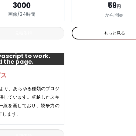
3000
59
円
画像/24時間
から開始
見積依頼
もっと見る
ascript to work.
d the page.
ビス
により、あらゆる種類のプロジ
提供しています。卓越したスキ
は一線を画しており、競争力の
証します。
見積依頼