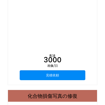
配達
3000
画像/日
見積依頼
化合物損傷写真の修復