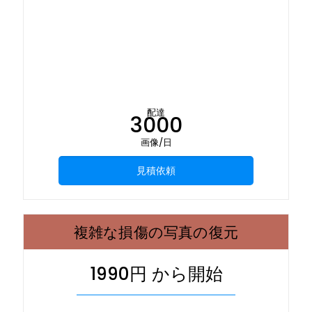
配達
3000
画像/日
見積依頼
複雑な損傷の写真の復元
1990円 から開始