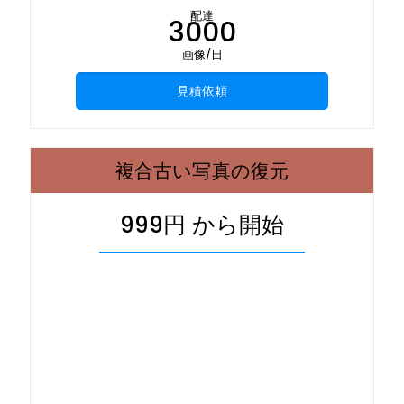
配達
3000
画像/日
見積依頼
複合古い写真の復元
999円 から開始