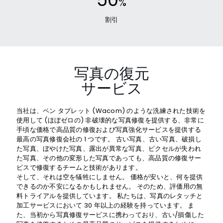
%
割引
写真の復元
サービス
当社は、ペン タブレット (Wacom) のような洗練された技術を
使用して (ほぼゼロの) 非破壊的な写真修復を提供する、非常に
手頃な価格で高品質の修復および写真強化サービスを提供する
最高の写真修復会社の 1 つです。 古い写真、古い写真、破損し
た写真、ぼやけた写真、露出が異常な写真、ピクセルが失われ
た写真、その他の変形した写真であっても、高品質の修復サー
ビスで修復するチームと技術があります。
そして、それは空を犠牲にしません。 価格が安いと、何を提供
できるのか不安になるかもしれません。 そのため、評価用の無
料トライアルを提供しています。 私たちは、写真のレタッチと
加工サービスにおいて 30 年以上の経験を持っています。 ま
た、当初から写真修復サービスに携わっており、古い/損傷した