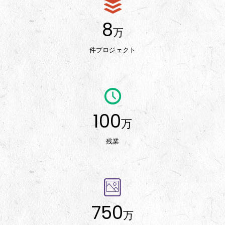
8
万
件プロジェクト
100
万
残業
750
万