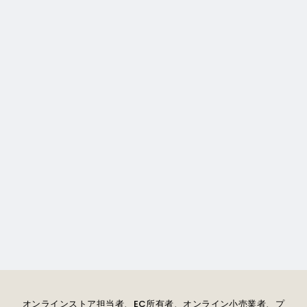
サムスン/Samsung「いつも素
晴らしい仕事をありがとうござ
います。以来する写真はいつも
完璧かつタイムリーに届けられ
ています」
オンラインストア担当者、EC所有者、オンライン小売業者、プ