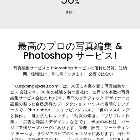
%
割引
最高のプロの写真編集 &
Photoshop サービス!
写真編集サービスと Photoshop サービスの優れた品質、短納
期、信頼性は、常に高くつきます。 必要ではない！
「Kurippingupasu.com」
は、米国に本拠を置く写真編集サー
ビス 会社です。30 年の経験を持つ当社は、世界でも有数の写真
編集サービス会社の 1つです。専門のグラフィック デザイナーと
設備の整った自己所有のプロダクション ハウスの素晴らしいチ
ームで、Photoshop 「クリッピング パス」「像のマスキング
と操作」「魅力的なレタッチ」「写真の修復」「プリプレス作
業」「広告と雑誌のデザイン」などです。米国の本社は、バー
ジニア州リーズバーグにあります。管理、販売、マーケティン
グ チームは、サウジアラビアのシャルジャにあります。当社の
オフショア制作スタジオは、バングラデシュのダッカにありま