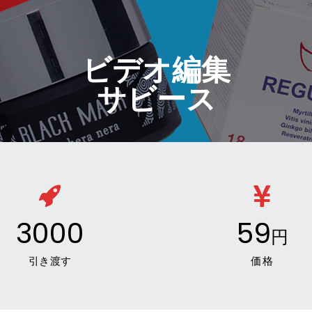
ビデオ編集
サビース
3000
59
円
引き渡す
価格