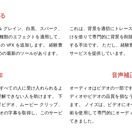
る
 & グレイン、白黒、スパーク、
これは、背景を適切にトレース
な種類のエフェクトを適用して、
けを借りて専門的に背景を削
 VFX を追加します。 経験豊
する手法です。 ただし、経験
めの最新のツールがあります。
サービスを提供しています。
加
音声補
がすべての人に受け入れられるよ
オーディオはビデオの一部です
理解できない人を助けます。 下
ディオやビデオの品質を損な
育ビデオ、ムービー クリップ、
ます。 ノイズは、ビデオにオ
デオの字幕を取得し、このサービ
術を使用して専門的にオーディ
てきました。