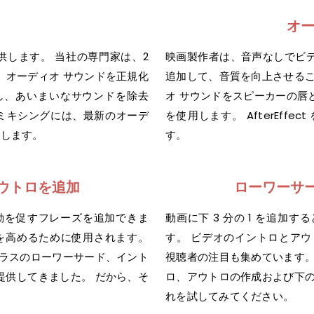
オ
供します。 当社の専門家は、2
映画製作者は、音声なしでビ
、オーディオ サウンドを正規化
追加して、音質を向上させるこ
し、あいまいなサウンドを除去
オ サウンドをスピーカーの唇と適
 ミキシングには、最新のオーデ
を使用します。 AfterEf
現します。
す。
ウトロを追加
ローワーサ
行動を促すフレーズを追加できま
動画に下 3 分の 1 を追
を高めるために使用されます。
す。 ビデオのイントロとア
クラスのローワーサード、イント
視聴者の注目も集めています。
提供してきました。 だから、そ
ロ、アウトロの作成および下の
れを試してみてください。