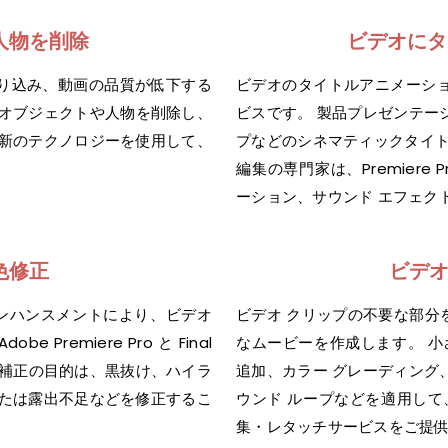
人物を削除
ビデオにタ
り込み、動画の品質が低下する
ビデオのタイトルアニメーシ
のオブジェクトや人物を削除し、
ビスです。 製品プレゼンテー
最新のテクノロジーを使用して、
プなどのシネマティックタイト
編集の専門家は、Premiere P
ーション、サウンド エフェク
色修正
ビデ
エンハンスメントにより、ビデオ
ビデオ クリップの不要な部分
remiere Pro と Final
なムービーを作成します。 小
の色補正の目的は、黒抜け、ハイラ
追加、カラー グレーディング
または露出不足などを修正するこ
ウンド ループなどを適用して
集・レタッチサービスをご提