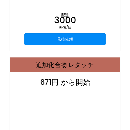
配達
3000
画像/日
見積依頼
追加化合物 レタッチ
671円 から開始