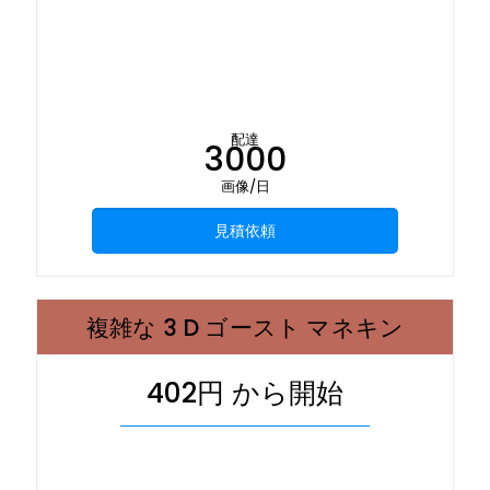
配達
3000
画像/日
見積依頼
複雑な 3 D ゴースト マネキン
402円 から開始