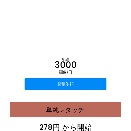
配達
3000
画像/日
見積依頼
単純レタッチ
278円 から開始