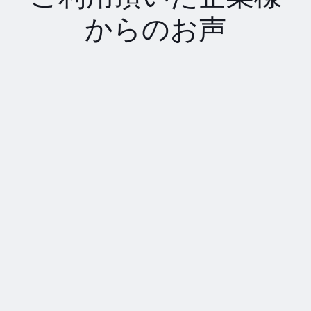
からのお声
サムスン/Samsung「いつも素
晴らしい仕事をありがとうござ
います。以来する写真はいつも
完璧かつタイムリーに届けられ
ています」